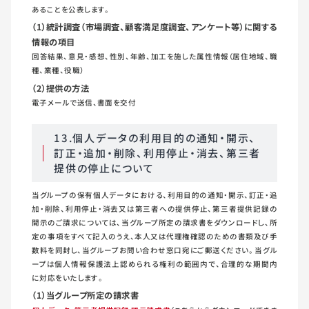
あることを公表します。
（1）統計調査（市場調査、顧客満足度調査、アンケート等）に関する
情報の項目
回答結果、意見・感想、性別、年齢、加工を施した属性情報（居住地域、職
種、業種、役職）
（2）提供の方法
電子メールで送信、書面を交付
13.個人データの利用目的の通知・開示、
訂正・追加・削除、利用停止・消去、第三者
提供の停止について
当グループの保有個人データにおける、利用目的の通知・開示、訂正・追
加・削除、利用停止・消去又は第三者への提供停止、第三者提供記録の
開示のご請求については、当グループ所定の請求書をダウンロードし、所
定の事項をすべて記入のうえ、本人又は代理権確認のための書類及び手
数料を同封し、当グループお問い合わせ窓口宛にご郵送ください。当グル
ープは個人情報保護法上認められる権利の範囲内で、合理的な期間内
に対応をいたします。
（1）当グループ所定の請求書