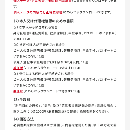
個人データ・第三者提供記録 開示請求書
（こちらからダウンロードできま
す）
個人データの内容の訂正等依頼書
（こちらからダウンロードできます）
（2）本人又は代理権確認のための書類
（a） ご本人が手続きされる場合
身分証明書（運転免許証、健康保険証、年金手帳、パスポートのいずれか）
の写し：１通
（b） 法定代理人が手続きされる場合
ご本人の身分証明書（運転免許証、健康保険証、年金手帳、パスポートの
いずれか）の写し：１通
後見人登記事項証明書（作成日より３か月以内）：１通
委任状
（こちらからダウンロードできます）：１通
（c） 委任による代理人が手続きされる場合
ご本人の身分証明書（運転免許証、健康保険証、年金手帳、パスポートの
いずれか）の写し：１通
委任状
（こちらからダウンロードできます）：１通
（3）手数料
「利用目的の通知」、「開示」及び「第三者提供記録の開示」請求の場合に
限り、1件につき2000円（消費税別途）の郵便小為替を同封ください。
（4）回答方法
必要書類を株式会社MJEが受領し、内容を確認した後、以下の方法で回