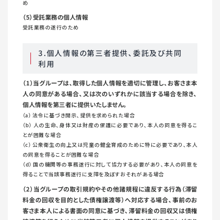
め
（5）受託業務の個人情報
受託業務の遂行のため
3.個人情報の第三者提供、委託及び共同
利用
（1）当グループは、取得した個人情報を適切に管理し、お客さま本
人の同意がある場合、又は次のいずれかに該当する場合を除き、
個人情報を第三者に提供いたしません。
（a） 法令に基づき開示、提供を求められた場合
（b） 人の生命、身体又は財産の保護に必要であり、本人の同意を得るこ
とが困難な場合
（c） 公衆衛生の向上又は児童の健全育成のために特に必要であり、本人
の同意を得ることが困難な場合
（d） 国の機関等の事務遂行に対して協力する必要があり、本人の同意を
得ることで当該事務遂行に支障を及ぼすおそれがある場合
（2）当グループの取引規約やその他諸規程に違反する行為（滞留
料金の回収を目的とした債権譲渡等）へ対応する場合、事前のお
客さま本人による書面の同意に基づき、滞留料金の回収又は債権