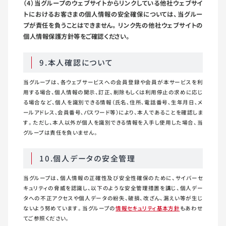
（4）当グループのウェブサイトからリンクしている他社ウェブサイ
トにおけるお客さまの個人情報の安全確保については、当グルー
プが責任を負うことはできません。リンク先の他社ウェブサイトの
個人情報保護方針等をご確認ください。
9.本人確認について
当グループは、各ウェブサービスへの会員登録や会員が本サービスを利
用する場合、個人情報の開示、訂正、削除もしくは利用停止の求めに応じ
る場合など、個人を識別できる情報（氏名､住所､電話番号､生年月日､メ
ールアドレス､会員番号､パスワード等）により、本人であることを確認しま
す。ただし、本人以外が個人を識別できる情報を入手し使用した場合、当
グループは責任を負いません。
10.個人データの安全管理
当グループは、個人情報の正確性及び安全性確保のために、サイバーセ
キュリティの脅威を認識し、以下のような安全管理措置を講じ、個人デー
タへの不正アクセスや個人データの紛失、破損、改ざん、漏えい等が生じ
ないよう努めています。当グループの
情報セキュリティ基本方針
もあわせ
てご参照ください。