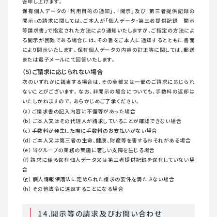
答申し上げます。
保有個人データの「利用目的の通知」、「開示」及び「第三者提供記録の
開示」の請求に関しては、ご本人が「個人データ・第三者提供記録 開示
等請求書」で指定された方法により通知いたしますが、ご指定の方法によ
る開示が困難である場合には、その旨をご本人に通知するとともに書面
により開示いたします。保有個人データの内容の訂正等に関しては、郵送
または電子メールにて回答いたします。
（5）ご請求に応じられない場合
次のいずれかに該当する場合は、その全部又は一部のご請求に応じられ
ないことがございます。なお、非開示の場合についても、手数料の返却は
いたしかねますので、 あらかじめご了承ください。
（a） ご請求書の記入内容に不備等があった場合
（b） ご本人又はその代理人が請求していることが確認できない場合
（c） 手数料が発生した際に手数料のお支払いがない場合
（d） ご本人又は第三者の生命、健康、財産等を害するおそれがある場合
（e） 当グループの業務の実施に著しい支障を生じる場合
（f） 請求に係る保有個人データ又は第三者提供記録を保有していない場
合
（g） 個人情報保護法に定められた請求の要件を満たさない場合
（h） その他法令に違反することになる場合
14.開示等の請求及びお問い合わせ