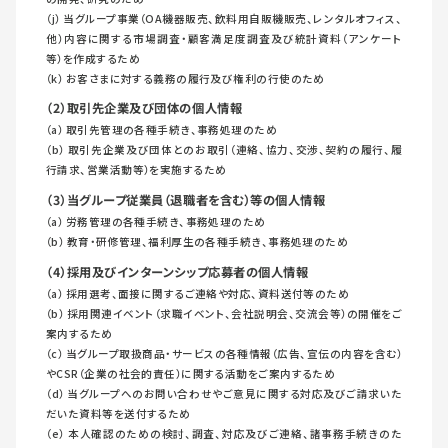
（j） 当グループ事業（OA機器販売、飲料用自販機販売、レンタルオフィス、
他）内容に関する市場調査・顧客満足度調査及び統計資料（アンケート
等）を作成するため
（k） お客さまに対する義務の履行及び権利の行使のため
（2）取引先企業及び団体の個人情報
（a） 取引先管理の各種手続き、事務処理のため
（b） 取引先企業及び団体とのお取引（連絡、協⼒、交渉、契約の履⾏、履
⾏請求、営業活動等）を実施するため
（3）当グループ従業員（退職者を含む）等の個人情報
（a） 労務管理の各種手続き、事務処理のため
（b） 教育・研修管理、福利厚生の各種手続き、事務処理のため
（4）採用及びインターンシップ応募者の個人情報
（a） 採用選考、面接に関するご連絡や対応、資料送付等のため
（b） 採用関連イベント（求職イベント、会社説明会、交流会等）の開催をご
案内するため
（c） 当グループ取扱商品・サービスの各種情報（広告、宣伝の内容を含む）
やCSR（企業の社会的責任）に関する活動をご案内するため
（d） 当グループへのお問い合わせやご意見に関する対応及びご請求いた
だいた資料等を送付するため
（e） 本人確認のための検討、調査、対応及びご連絡、諸事務手続きのた