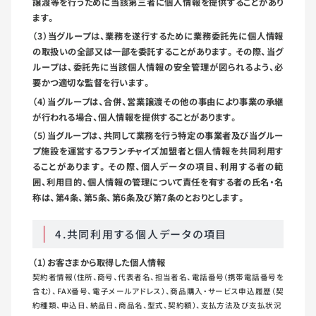
譲渡等を行うために当該第三者に個人情報を提供することがあり
ます。
（3）当グループは、業務を遂行するために業務委託先に個人情報
の取扱いの全部又は一部を委託することがあります。その際、当グ
ループは、委託先に当該個人情報の安全管理が図られるよう、必
要かつ適切な監督を行います。
（4）当グループは、合併、営業譲渡その他の事由により事業の承継
が行われる場合、個人情報を提供することがあります。
（5）当グループは、共同して業務を行う特定の事業者及び当グルー
プ施設を運営するフランチャイズ加盟者と個人情報を共同利用す
ることがあります。その際、個人データの項目、利用する者の範
囲、利用目的、個人情報の管理について責任を有する者の氏名・名
称は、第4条、第5条、第6条及び第7条のとおりとします。
4.共同利用する個人データの項目
（1）お客さまから取得した個人情報
契約者情報（住所、商号、代表者名、担当者名、電話番号（携帯電話番号を
含む）、FAX番号、電子メールアドレス）、商品購入・サービス申込履歴（契
約種類、申込日、納品日、商品名、型式、契約額）、支払方法及び支払状況