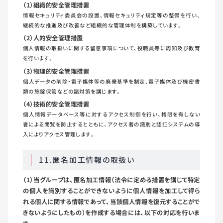
（1）組織的安全管理措置
情報セキュリティ委員会の設置、情報セキュリティ規定等の整備を行い、
継続的な推進及び改善など組織的な管理体制を構築しています。
（2）人的安全管理措置
個人情報の取扱いに関する留意事項について、役職員等に周知及び教育
を行います。
（3）物理的安全管理措置
個人データの削除・電子媒体等の廃棄基準を制定、電子媒体及び機密書
類の施錠保管などの諸対策を講じます。
（4）技術的安全管理措置
個人情報データベース等に対するアクセス制御を行い、権限を有しない
者による閲覧を防止するとともに、アクセス者の識別と認証システムの導
入によりアクセス管理します。
11.匿名加工情報の取扱い
（1）当グループは、匿名加⼯情報（法令に定める措置を講じて特定
の個⼈を識別することができないように個⼈情報を加⼯して得ら
れる個⼈に関する情報であって、当該個⼈情報を復元することがで
きないようにしたもの）を作成する場合には、以下の対応を⾏いま