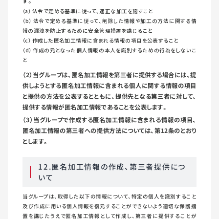
す。
（a） 法令で定める基準に従って、適正な加⼯を施すこと
（b） 法令で定める基準に従って、削除した情報や加⼯の⽅法に関する情
報の漏洩を防⽌するために安全管理措置を講じること
（c） 作成した匿名加⼯情報に含まれる情報の項⽬を公表すること
（d） 作成の元となった個⼈情報の本⼈を識別するための⾏為をしないこ
と
（2）当グループは、匿名加⼯情報を第三者に提供する場合には、提
供しようとする匿名加⼯情報に含まれる個⼈に関する情報の項⽬
と提供の⽅法を公表するとともに、提供先となる第三者に対して、
提供する情報が匿名加⼯情報であることを公表します。
（3）当グループで作成する匿名加工情報に含まれる情報の項目、
匿名加工情報の第三者への提供方法については、第12条のとおり
とします。
12.匿名加工情報の作成、第三者提供につ
いて
当グループは、取得した以下の情報について、特定の個人を識別すること
及び作成に用いる個人情報を復元することができないよう適切な保護措
置を講じたうえで匿名加工情報として作成し、第三者に提供することが