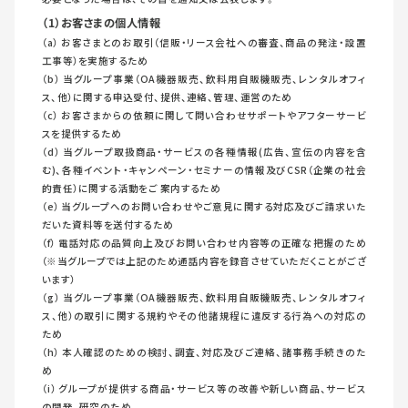
（1）お客さまの個人情報
（a） お客さまとのお取引（信販・リース会社への審査、商品の発注・設置
工事等）を実施するため
（b） 当グループ事業（OA機器販売、飲料用自販機販売、レンタルオフィ
ス、他）に関する申込受付、提供、連絡、管理、運営のため
（c） お客さまからの依頼に関して問い合わせサポートやアフターサービ
スを提供するため
（d） 当グループ取扱商品・サービスの各種情報(広告、宣伝の内容を含
む)、各種イベント・キャンペーン・セミナーの情報及びCSR（企業の社会
的責任）に関する活動をご 案内するため
（e） 当グループへのお問い合わせやご意見に関する対応及びご請求いた
だいた資料等を送付するため
（f） 電話対応の品質向上及びお問い合わせ内容等の正確な把握のため
（※当グループでは上記のため通話内容を録音させていただくことがござ
います）
（g） 当グループ事業（OA機器販売、飲料用自販機販売、レンタルオフィ
ス、他）の取引に関する規約やその他諸規程に違反する行為への対応の
ため
（h） 本人確認のための検討、調査、対応及びご連絡、諸事務手続きのた
め
（i） グループが提供する商品・サービス等の改善や新しい商品、サービス
の開発、研究のため