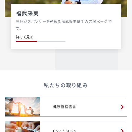
福武采実
当社がスポンサーを務める福武采実選手の応援ページで
す。
詳しく見る
私たちの取り組み
健康経営宣言
CSR / SDGs