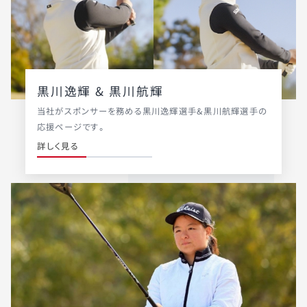
黒川逸輝 & 黒川航輝
当社がスポンサーを務める黒川逸輝選手&黒川航輝選手の
応援ページです。
詳しく見る