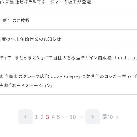
ョンに当社ゼネラルマネージャーの阪田が登壇
5年 新年のご挨拶
4年度の年末年始休業のお知らせ
メディア「まとめまとめ」にて当社の看板型デザイン自販機「bord st
東広島市のクレープ店「Coozy Crepe」に次世代のロッカー型I
売機「ボードステーション」
...
...
3
1
2
4
5
10
最後 »
navigate_before
navigate_next